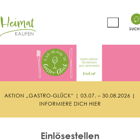
SUCH
A
K
T
I
O
N
„
G
A
S
T
R
O
-
G
L
Ü
C
K
“
|
0
3
.
0
7
.
–
3
0
.
0
8
.
2
0
2
6
|
I
N
F
O
R
M
I
E
R
E
D
I
C
H
H
I
E
R
Einlösestellen