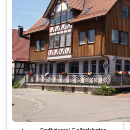
Dorfkäserei Geifertshofen