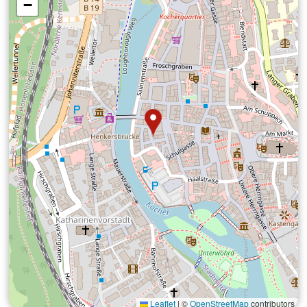
−
Leaflet
|
©
OpenStreetMap
contributors