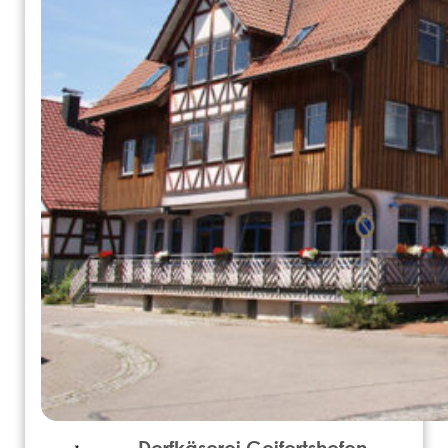
Dorfkäserei Geifertshofen