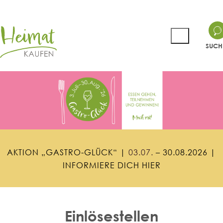
SUCH
A
K
T
I
O
N
„
G
A
S
T
R
O
-
G
L
Ü
C
K
“
|
0
3
.
0
7
.
–
3
0
.
0
8
.
2
0
2
6
|
I
N
F
O
R
M
I
E
R
E
D
I
C
H
H
I
E
R
Einlösestellen