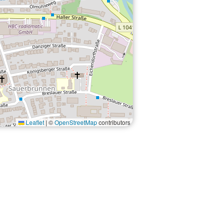
Leaflet
|
©
OpenStreetMap
contributors