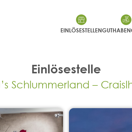
EINLÖSESTELLEN
GUTHABEN
Einlösestelle
g’s Schlummerland – Craisl