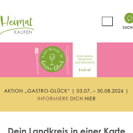
SUCH
A
K
T
I
O
N
„
G
A
S
T
R
O
-
G
L
Ü
C
K
“
|
0
3
.
0
7
.
–
3
0
.
0
8
.
2
0
2
6
|
I
N
F
O
R
M
I
E
R
E
D
I
C
H
H
I
E
R
Dein Landkreis in einer Karte