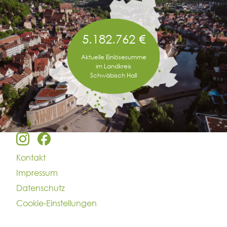
5.182.762 €
Aktuelle Einlösesumme
im Landkreis
Schwäbisch Hall
Kontakt
Impressum
Datenschutz
Cookie-Einstellungen