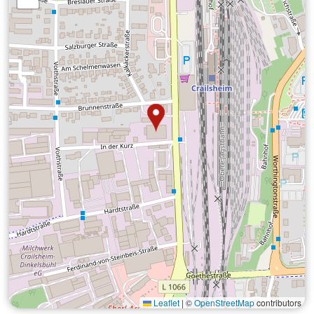
Leaflet
|
©
OpenStreetMap
contributors