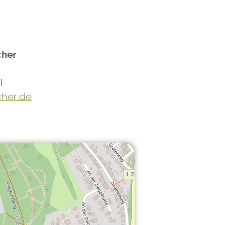
her
l
her.de