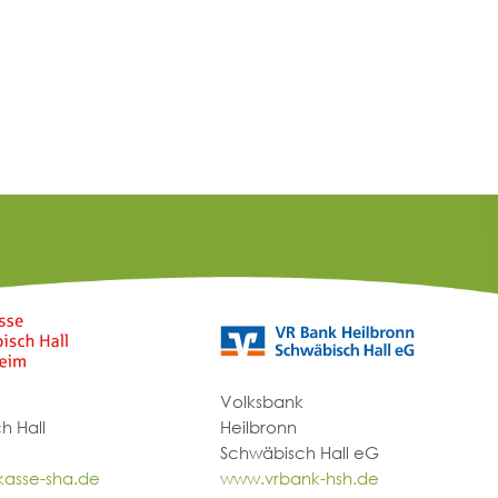
Volksbank
h Hall
Heilbronn
Schwäbisch Hall eG
asse-sha.de
www.vrbank-hsh.de