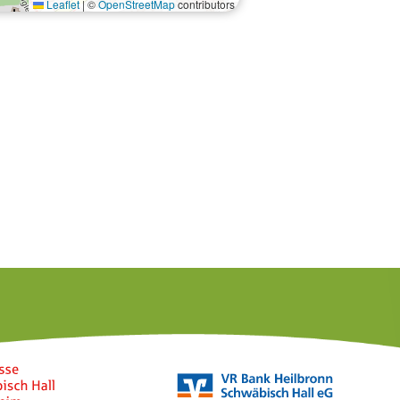
Leaflet
|
©
OpenStreetMap
contributors