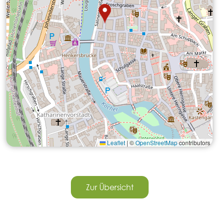
Leaflet
|
©
OpenStreetMap
contributors
Zur Übersicht