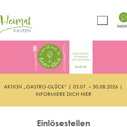
SUCH
A
K
T
I
O
N
„
G
A
S
T
R
O
-
G
L
Ü
C
K
“
|
0
3
.
0
7
.
–
3
0
.
0
8
.
2
0
2
6
|
I
N
F
O
R
M
I
E
R
E
D
I
C
H
H
I
E
R
Einlösestellen