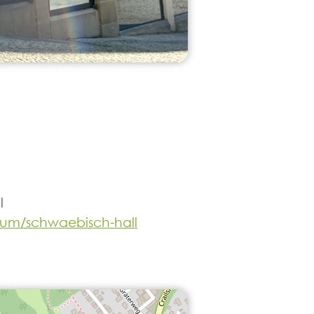
l
trum/schwaebisch-hall