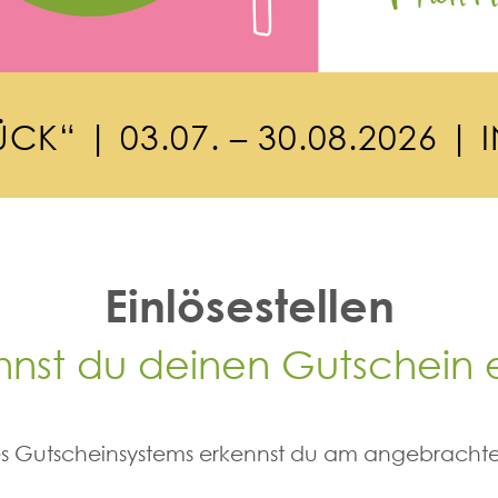
Ü
C
K
“
|
0
3
.
0
7
.
–
3
0
.
0
8
.
2
0
2
6
|
I
Einlösestellen
nnst du deinen Gutschein 
des Gutscheinsystems erkennst du am angebrachte