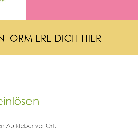
N
F
O
R
M
I
E
R
E
D
I
C
H
H
I
E
R
einlösen
n Aufkleber vor Ort.