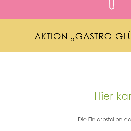
A
K
T
I
O
N
„
G
A
S
T
R
O
-
G
L
Hier ka
Die Einlösestellen 