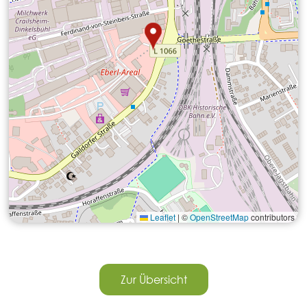
Leaflet
|
©
OpenStreetMap
contributors
Zur Übersicht