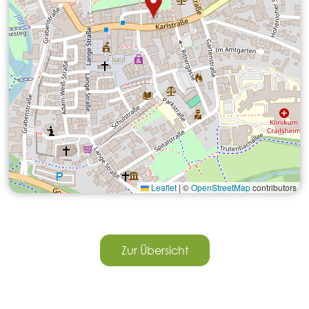
Leaflet
|
©
OpenStreetMap
contributors
Zur Übersicht