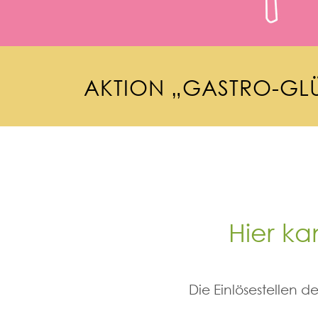
A
K
T
I
O
N
„
G
A
S
T
R
O
-
G
L
Hier ka
Die Einlösestellen 