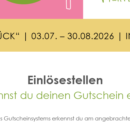
Ü
C
K
“
|
0
3
.
0
7
.
–
3
0
.
0
8
.
2
0
2
6
|
I
Einlösestellen
nnst du deinen Gutschein 
des Gutscheinsystems erkennst du am angebrachte