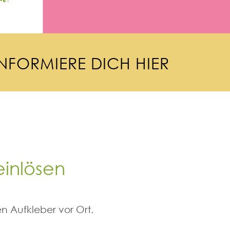
N
F
O
R
M
I
E
R
E
D
I
C
H
H
I
E
R
einlösen
n Aufkleber vor Ort.