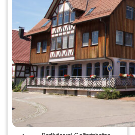
Dorfkäserei Geifertshofen