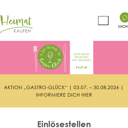
SUCH
A
K
T
I
O
N
„
G
A
S
T
R
O
-
G
L
Ü
C
K
“
|
0
3
.
0
7
.
–
3
0
.
0
8
.
2
0
2
6
|
I
N
F
O
R
M
I
E
R
E
D
I
C
H
H
I
E
R
Einlösestellen