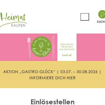
SUCH
A
K
T
I
O
N
„
G
A
S
T
R
O
-
G
L
Ü
C
K
“
|
0
3
.
0
7
.
–
3
0
.
0
8
.
2
0
2
6
|
I
N
F
O
R
M
I
E
R
E
D
I
C
H
H
I
E
R
Einlösestellen