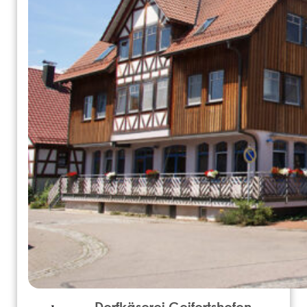
Dorfkäserei Geifertshofen