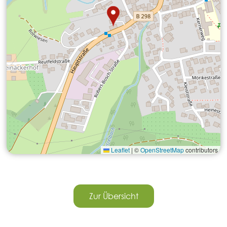
Leaflet
|
©
OpenStreetMap
contributors
Zur Übersicht