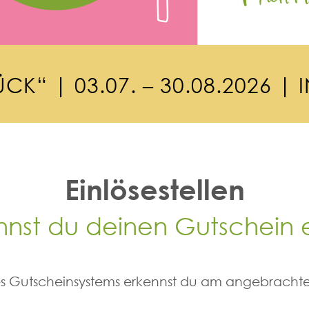
Ü
C
K
“
|
0
3
.
0
7
.
–
3
0
.
0
8
.
2
0
2
6
|
I
Einlösestellen
nnst du deinen Gutschein 
des Gutscheinsystems erkennst du am angebrachte