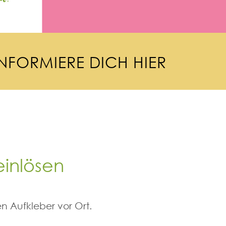
N
F
O
R
M
I
E
R
E
D
I
C
H
H
I
E
R
einlösen
n Aufkleber vor Ort.