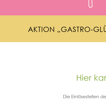
A
K
T
I
O
N
„
G
A
S
T
R
O
-
G
L
Hier ka
Die Einlösestellen 