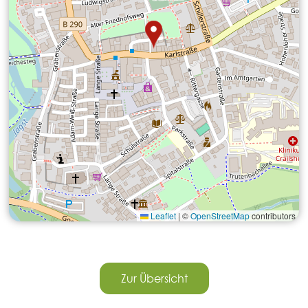
Leaflet
|
©
OpenStreetMap
contributors
Zur Übersicht