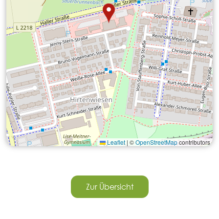
Leaflet
|
©
OpenStreetMap
contributors
Zur Übersicht