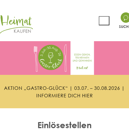
SUCH
A
K
T
I
O
N
„
G
A
S
T
R
O
-
G
L
Ü
C
K
“
|
0
3
.
0
7
.
–
3
0
.
0
8
.
2
0
2
6
|
I
N
F
O
R
M
I
E
R
E
D
I
C
H
H
I
E
R
Einlösestellen