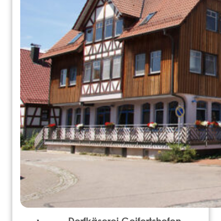
Dorfkäserei Geifertshofen