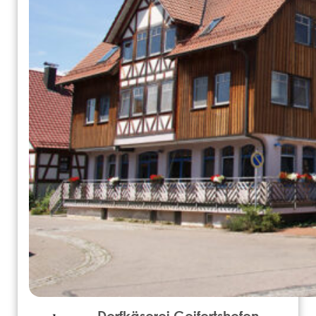
Dorfkäserei Geifertshofen