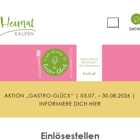
SUCH
A
K
T
I
O
N
„
G
A
S
T
R
O
-
G
L
Ü
C
K
“
|
0
3
.
0
7
.
–
3
0
.
0
8
.
2
0
2
6
|
I
N
F
O
R
M
I
E
R
E
D
I
C
H
H
I
E
R
Einlösestellen