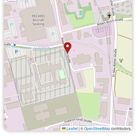
Leaflet
|
©
OpenStreetMap
contributors