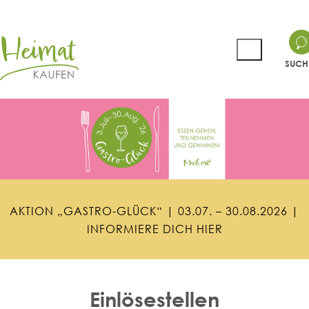
SUCH
A
K
T
I
O
N
„
G
A
S
T
R
O
-
G
L
Ü
C
K
“
|
0
3
.
0
7
.
–
3
0
.
0
8
.
2
0
2
6
|
I
N
F
O
R
M
I
E
R
E
D
I
C
H
H
I
E
R
Einlösestellen