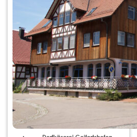
Dorfkäserei Geifertshofen