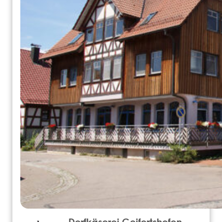
Dorfkäserei Geifertshofen