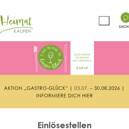
SUCH
A
K
T
I
O
N
„
G
A
S
T
R
O
-
G
L
Ü
C
K
“
|
0
3
.
0
7
.
–
3
0
.
0
8
.
2
0
2
6
|
I
N
F
O
R
M
I
E
R
E
D
I
C
H
H
I
E
R
Einlösestellen