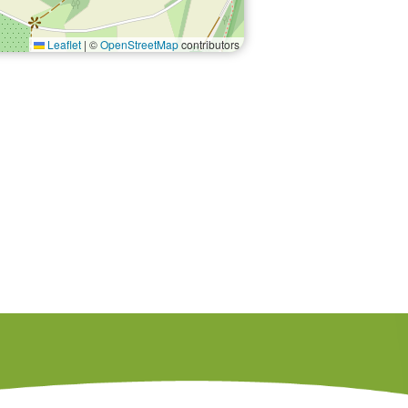
Leaflet
|
©
OpenStreetMap
contributors