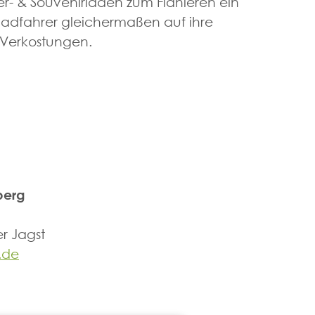
ker- & Souvenirläden zum Flanieren ein
adfahrer gleichermaßen auf ihre
e Verkostungen.
berg
r Jagst
.de