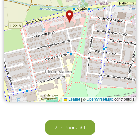
Leaflet
|
©
OpenStreetMap
contributors
Zur Übersicht