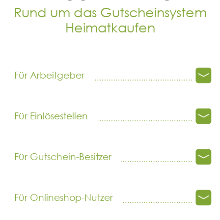
Rund um das Gutscheinsystem
Heimatkaufen
Für Arbeitgeber
Was sind die ersten Schritte, um an dem Projekt
teilzunehmen?
Für Einlösestellen
info@heimat-
kaufen.de
Welche technische Ausstattung benötige ich, um
die Gutscheine akzeptieren zu können?
Für Gutschein-Besitzer
Welches Layout hat der Arbeitgeber-Gutschein?
Für Onlineshop-Nutzer