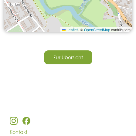
Leaflet
|
©
OpenStreetMap
contributors
Zur Übersicht
Kontakt