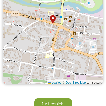
Leaflet
|
©
OpenStreetMap
contributors
Zur Übersicht