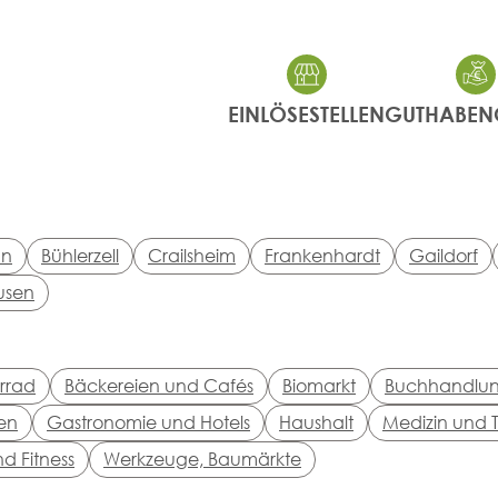
EINLÖSESTELLEN
GUTHABEN
nn
Bühlerzell
Crailsheim
Frankenhardt
Gaildorf
usen
rrad
Bäckereien und Cafés
Biomarkt
Buchhandlu
en
Gastronomie und Hotels
Haushalt
Medizin und T
nd Fitness
Werkzeuge, Baumärkte