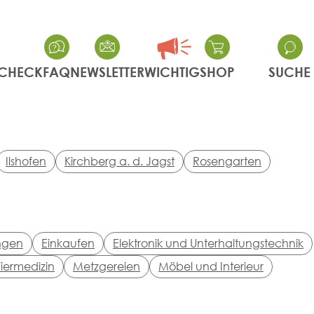
CHECK
FAQ
NEWSLETTER
WICHTIG
SHOP
SUCHE
Ilshofen
Kirchberg a. d. Jagst
Rosengarten
ngen
Einkaufen
Elektronik und Unterhaltungstechnik
iermedizin
Metzgereien
Möbel und Interieur