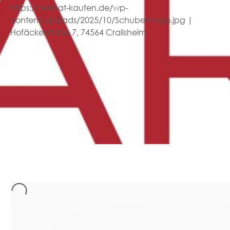
https://heimat-kaufen.de/wp-
content/uploads/2025/10/Schubert-logo.jpg |
Hofäckerstraße 7, 74564 Crailsheim