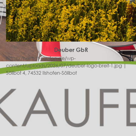
Deuber GbR
https://heimat-kaufen.de/wp-
content/uploads/2026/07/deuber-logo-breit-1.jpg |
Söllbot 4, 74532 Ilshofen-Söllbot