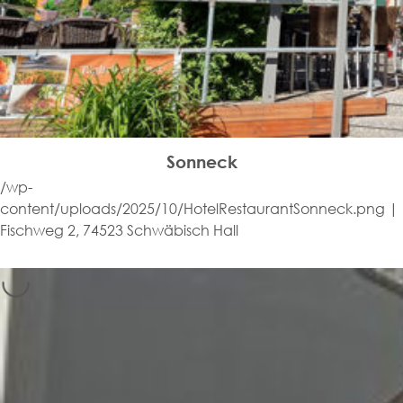
Sonneck
/wp-
content/uploads/2025/10/HotelRestaurantSonneck.png |
Fischweg 2, 74523 Schwäbisch Hall