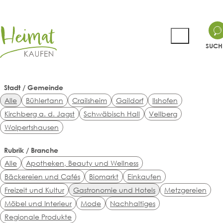
SUCH
Stadt / Gemeinde
Alle
Bühlertann
Crailsheim
Gaildorf
Ilshofen
Kirchberg a. d. Jagst
Schwäbisch Hall
Vellberg
Wolpertshausen
Rubrik / Branche
Alle
Apotheken, Beauty und Wellness
Bäckereien und Cafés
Biomarkt
Einkaufen
Freizeit und Kultur
Gastronomie und Hotels
Metzgereien
Möbel und Interieur
Mode
Nachhaltiges
Regionale Produkte