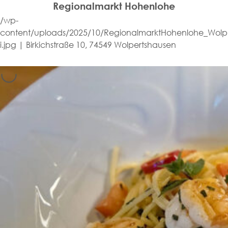
Regionalmarkt Hohenlohe
/wp-
content/uploads/2025/10/RegionalmarktHohenlohe_Wolp
i.jpg | Birkichstraße 10, 74549 Wolpertshausen