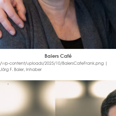
Baiers Café
/wp-content/uploads/2025/10/BaiersCafeFrank.png |
Jörg F. Baier, Inhaber