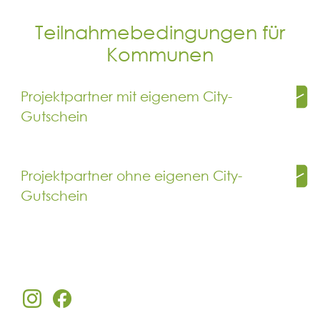
Teilnahmebedingungen für
Kommunen
Projektpartner mit eigenem City-
Gutschein
Gebührenübersicht für
Kommunen mit eigenem Gutschein (PDF)
Projektpartner ohne eigenen City-
Gutschein
Ihr Vorteile:
Stammdatenbogen ausfüllen