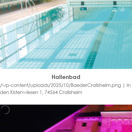
Hallenbad
/wp-content/uploads/2025/10/BaederCrailsheim.png | In
den Kistenwiesen 1, 74564 Crailsheim