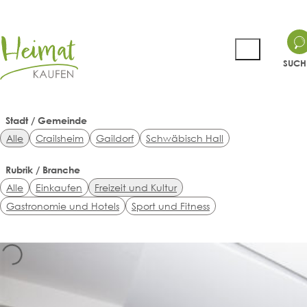
SUCH
Stadt / Gemeinde
Alle
Crailsheim
Gaildorf
Schwäbisch Hall
Rubrik / Branche
Alle
Einkaufen
Freizeit und Kultur
Gastronomie und Hotels
Sport und Fitness