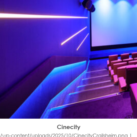
Cinecity
/wp-content/uploads/2025/10/CinecityCrailsheim.png |