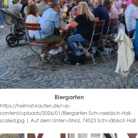
Biergarten
https://heimat-kaufen.de/wp-
content/uploads/2026/01/Biergarten-Schwaebisch-Hall-
scaled.jpg | Auf dem Unterwöhrd, 74523 Schwäbisch Hall