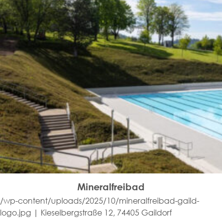
Mineralfreibad
/wp-content/uploads/2025/10/mineralfreibad-gaild-
logo.jpg | Kieselbergstraße 12, 74405 Gaildorf