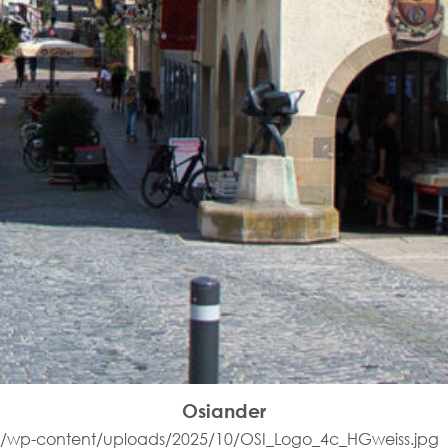
Osiander
/wp-content/uploads/2025/10/OSI_Logo_4c_HGweiss.jpg